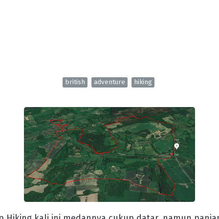
british
adventure
hiking
p Hiking kali ini medannya cukup datar, namun panja