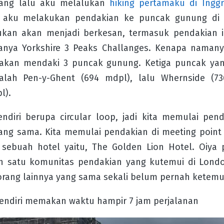
 yang lalu aku melalukan
hiking pertamaku di Inggr
a aku melakukan pendakian ke puncak gunung di I
ukan akan menjadi berkesan, termasuk pendakian in
anya Yorkshire 3 Peaks Challanges. Kenapa namany
 akan mendaki 3 puncak gunung. Ketiga puncak yan
ialah Pen-y-Ghent (694 mdpl), lalu Whernside (73
l).
endiri berupa circular loop, jadi kita memulai pen
ang sama. Kita memulai pendakian di meeting point 
sebuah hotel yaitu, The Golden Lion Hotel. Oiya p
 satu komunitas pendakian yang kutemui di Londo
orang lainnya yang sama sekali belum pernah ketem
sendiri memakan waktu hampir 7 jam perjalanan