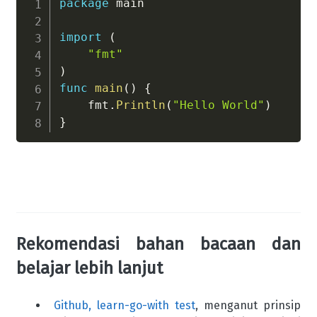
package
 main

import
(
"fmt"
)
func
main
(
)
{
    fmt
.
Println
(
"Hello World"
)
}
Rekomendasi bahan bacaan dan
belajar lebih lanjut
Github, learn-go-with test
, menganut prinsip