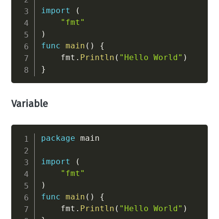
import
(
"fmt"
)
func
main
(
)
{
    fmt
.
Println
(
"Hello World"
)
}
Variable
package
 main

import
(
"fmt"
)
func
main
(
)
{
    fmt
.
Println
(
"Hello World"
)