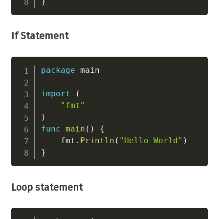
}
If Statement
package
 main

import
(
"fmt"
)
func
main
(
)
{
    fmt
.
Println
(
"Hello World"
)
}
Loop statement